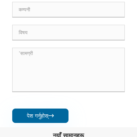
पेश गर्नुहोस्

नयाँ सामानहरू