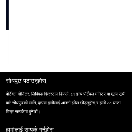
पोर्टेबल मोनिटर र कम्प्युटर मोनिटर बीच के भिन्नता छ?
थप हेर्नुहोस् >>
सोधपुछ पठाउनुहोस्
पोर्टेबल मोनिटर, लिक्विड क्रिस्टल डिस्प्ले, 14 इन्च पोर्टेबल मनिटर वा मूल्य सूची
बारे सोधपुछको लागि, कृपया हामीलाई आफ्नो इमेल छोड्नुहोस् र हामी 24 घण्टा
भित्र सम्पर्कमा हुनेछौं।
हामीलाई सम्पर्क गर्नुहोस