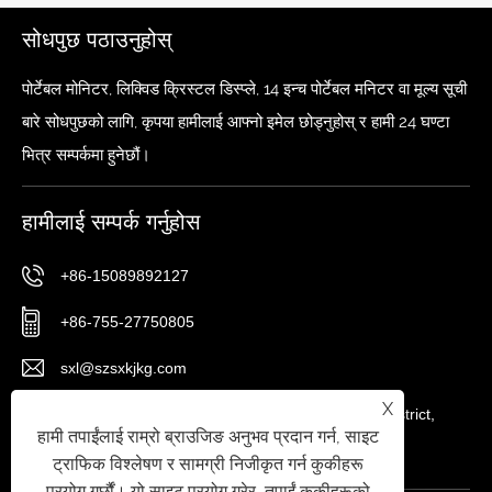
सोधपुछ पठाउनुहोस्
पोर्टेबल मोनिटर, लिक्विड क्रिस्टल डिस्प्ले, 14 इन्च पोर्टेबल मनिटर वा मूल्य सूची
बारे सोधपुछको लागि, कृपया हामीलाई आफ्नो इमेल छोड्नुहोस् र हामी 24 घण्टा
भित्र सम्पर्कमा हुनेछौं।
हामीलाई सम्पर्क गर्नुहोस
+86-15089892127
+86-755-27750805
sxl@szsxkjkg.com
X
No.56 Gushu 1st Road, Xixiang Street, Baoan District,
हामी तपाईंलाई राम्रो ब्राउजिङ अनुभव प्रदान गर्न, साइट
Shenzhen City, Guangdong Province, China
ट्राफिक विश्लेषण र सामग्री निजीकृत गर्न कुकीहरू
प्रयोग गर्छौं। यो साइट प्रयोग गरेर, तपाईं कुकीहरूको