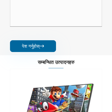
पेश गर्नुहोस्

सम्बन्धित उत्पादनहरु
14 इन्च 1080P पोर्टेबल मनिटर
थप हेर्नुहोस् >>