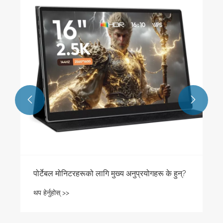
के पोर्टेबल मोनिटरहरूले बहु-उपकरण उत्पादकता र
मनोरन्जनलाई पुन: परिभाषित गर्दै छन्?
थप हेर्नुहोस् >>

