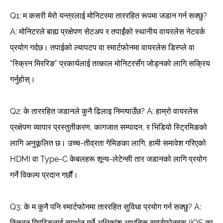
Q1: म कसरी मेरो यन्त्रलाई मोनिटरमा ताररहित रूपमा जडान गर्न सक्छु?
A: मोनिटरले बाह्य प्रक्षेपण सेटअप र तपाईंको स्थानीय वायरलेस नेटवर्क
प्रयोग गर्दछ। तपाईको ल्यापटप वा स्मार्टफोनमा वायरलेस डिस्प्ले वा
"स्क्रिन मिररिङ" प्रकार्यलाई तत्काल मोनिटरसँग जोड्नको लागि सक्रिय
गर्नुहोस्।
Q2: के ताररहित जडानले कुनै ढिलाइ निम्त्याउँछ? A: हाम्रो वायरलेस
प्रक्षेपण व्यापार प्रस्तुतीकरण, कागजात सम्पादन, र भिडियो स्ट्रिमिङको
लागि अनुकूलित छ। उच्च-तीव्रता गेमिङका लागि, हामी समावेश गरिएको
HDMI वा Type-C केबलहरू शून्य-लेटेन्सी तार जडानको लागि प्रयोग
गर्ने विकल्प प्रदान गर्छौं।
Q3: के म कुनै पनि स्मार्टफोनमा ताररहित सुविधा प्रयोग गर्न सक्छु? A:
स्क्रिन मिररिङलाई समर्थन गर्ने अधिकांश आधुनिक स्मार्टफोनहरू (iOS का